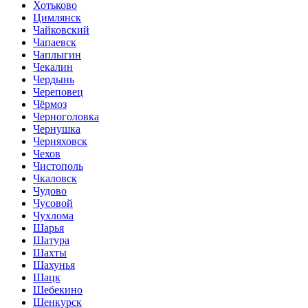
Хотьково
Цимлянск
Чайковский
Чапаевск
Чаплыгин
Чекалин
Чердынь
Череповец
Чёрмоз
Черноголовка
Чернушка
Черняховск
Чехов
Чистополь
Чкаловск
Чудово
Чусовой
Чухлома
Шарья
Шатура
Шахты
Шахунья
Шацк
Шебекино
Шенкурск