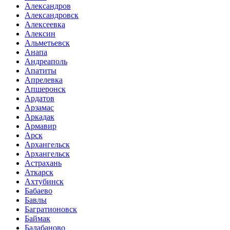
Александров
Александровск
Алексеевка
Алексин
Альметьевск
Анапа
Андреаполь
Апатиты
Апрелевка
Апшеронск
Ардатов
Арзамас
Аркадак
Армавир
Арск
Архангельск
Архангельск
Астрахань
Аткарск
Ахтубинск
Бабаево
Бавлы
Багратионовск
Баймак
Балабаново