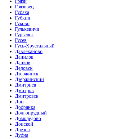
Грязи
Грязовец
Губаха
Губкин
Гуково
Гулькевичи
Гурьевск
Гусев
Гусь-Хрустальный
Давлеканово
Данилов
Данков
Дедовск
Дзержинск
Дзержинский
Дмитриев
Дмитров
Дмитровск
Дно
Добрянка
Долгопрудный
Домодедово
Донской
Дрезна
Дубна