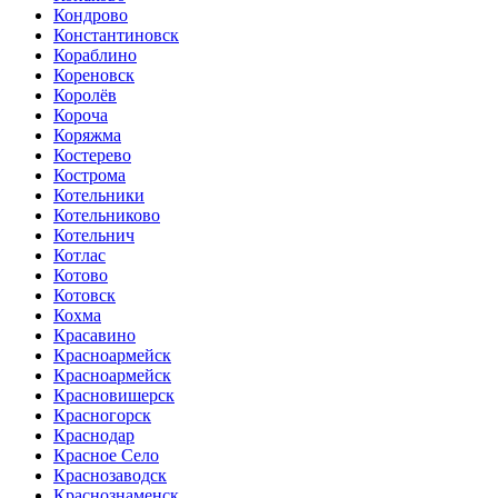
Кондрово
Константиновск
Кораблино
Кореновск
Королёв
Короча
Коряжма
Костерево
Кострома
Котельники
Котельниково
Котельнич
Котлас
Котово
Котовск
Кохма
Красавино
Красноармейск
Красноармейск
Красновишерск
Красногорск
Краснодар
Красное Село
Краснозаводск
Краснознаменск