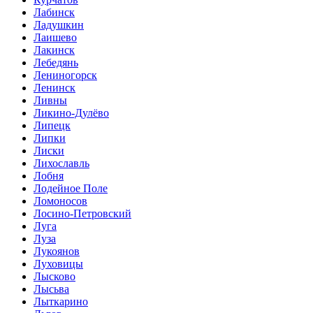
Лабинск
Ладушкин
Лаишево
Лакинск
Лебедянь
Лениногорск
Ленинск
Ливны
Ликино-Дулёво
Липецк
Липки
Лиски
Лихославль
Лобня
Лодейное Поле
Ломоносов
Лосино-Петровский
Луга
Луза
Лукоянов
Луховицы
Лысково
Лысьва
Лыткарино