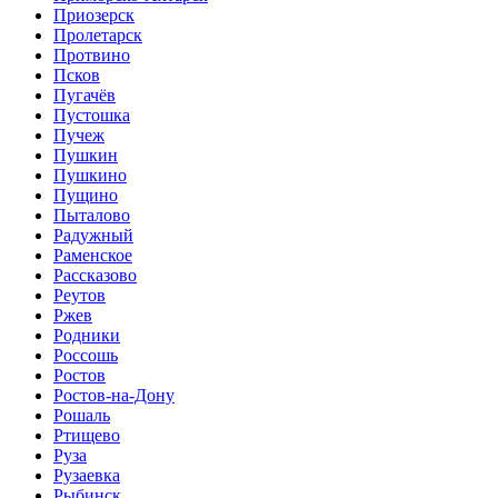
Приозерск
Пролетарск
Протвино
Псков
Пугачёв
Пустошка
Пучеж
Пушкин
Пушкино
Пущино
Пыталово
Радужный
Раменское
Рассказово
Реутов
Ржев
Родники
Россошь
Ростов
Ростов-на-Дону
Рошаль
Ртищево
Руза
Рузаевка
Рыбинск