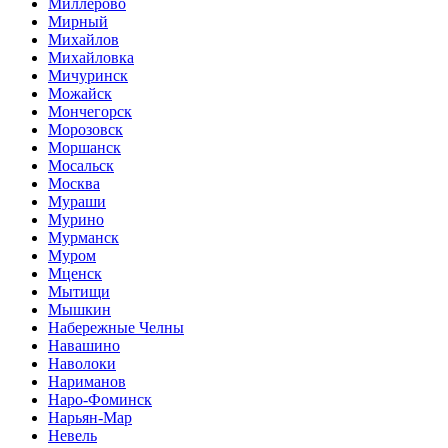
Миллерово
Мирный
Михайлов
Михайловка
Мичуринск
Можайск
Мончегорск
Морозовск
Моршанск
Мосальск
Москва
Мураши
Мурино
Мурманск
Муром
Мценск
Мытищи
Мышкин
Набережные Челны
Навашино
Наволоки
Нариманов
Наро-Фоминск
Нарьян-Мар
Невель