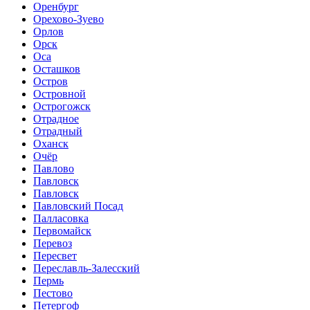
Оренбург
Орехово-Зуево
Орлов
Орск
Оса
Осташков
Остров
Островной
Острогожск
Отрадное
Отрадный
Оханск
Очёр
Павлово
Павловск
Павловск
Павловский Посад
Палласовка
Первомайск
Перевоз
Пересвет
Переславль-Залесский
Пермь
Пестово
Петергоф