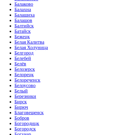
Балаково
Балахна
Балашиха
Балашов
Балтийск
Батайск
Бежецк
Белая Калитва
Белая Холуница
Белгород
Белебей
Белёв
Белозерск
Белорецк
Белореченск
Белоусово
Белый
Березники
Бирск
Бирюч
Благовещенск
Бобров
Богородицк
Богородск
Богучар