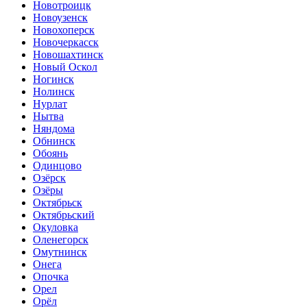
Новотроицк
Новоузенск
Новохоперск
Новочеркасск
Новошахтинск
Новый Оскол
Ногинск
Нолинск
Нурлат
Нытва
Няндома
Обнинск
Обоянь
Одинцово
Озёрск
Озёры
Октябрьск
Октябрьский
Окуловка
Оленегорск
Омутнинск
Онега
Опочка
Орел
Орёл