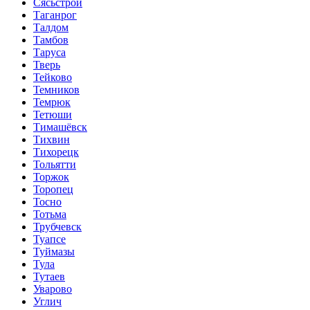
Сясьстрой
Таганрог
Талдом
Тамбов
Таруса
Тверь
Тейково
Темников
Темрюк
Тетюши
Тимашёвск
Тихвин
Тихорецк
Тольятти
Торжок
Торопец
Тосно
Тотьма
Трубчевск
Туапсе
Туймазы
Тула
Тутаев
Уварово
Углич