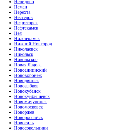
Нелидово
Неман
Нерехта
Нестеров
Нефтегорск
Нефтекамск
Нея
Нижнекамск
Нижний Новгород
Николаевск
Никольск
Никольское
Новая Ладога
Новоаннинский
Нововоронеж
Новодвинск
Новозыбков
Новокубанск
Новокуйбышевск
Новомичуринск
Новомосковск
Новоржев
Новороссийск
Новосиль
Новосокольники