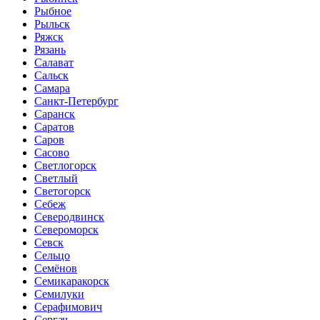
Рыбное
Рыльск
Ряжск
Рязань
Салават
Сальск
Самара
Санкт-Петербург
Саранск
Саратов
Саров
Сасово
Светлогорск
Светлый
Светогорск
Себеж
Северодвинск
Североморск
Севск
Сельцо
Семёнов
Семикаракорск
Семилуки
Серафимович
Сергач