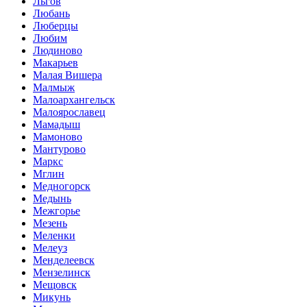
Льгов
Любань
Люберцы
Любим
Людиново
Макарьев
Малая Вишера
Малмыж
Малоархангельск
Малоярославец
Мамадыш
Мамоново
Мантурово
Маркс
Мглин
Медногорск
Медынь
Межгорье
Мезень
Меленки
Мелеуз
Менделеевск
Мензелинск
Мещовск
Микунь