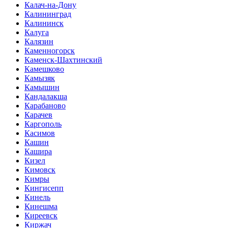
Калач-на-Дону
Калининград
Калининск
Калуга
Калязин
Каменногорск
Каменск-Шахтинский
Камешково
Камызяк
Камышин
Кандалакша
Карабаново
Карачев
Каргополь
Касимов
Кашин
Кашира
Кизел
Кимовск
Кимры
Кингисепп
Кинель
Кинешма
Киреевск
Киржач