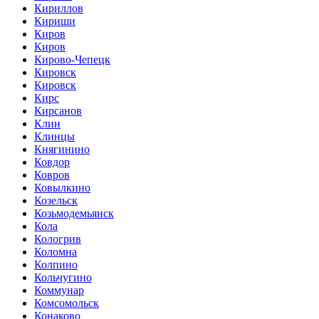
Кириллов
Кириши
Киров
Киров
Кирово-Чепецк
Кировск
Кировск
Кирс
Кирсанов
Клин
Клинцы
Княгинино
Ковдор
Ковров
Ковылкино
Козельск
Козьмодемьянск
Кола
Кологрив
Коломна
Колпино
Кольчугино
Коммунар
Комсомольск
Конаково