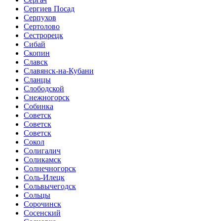
Сергиев Посад
Серпухов
Сертолово
Сестрорецк
Сибай
Скопин
Славск
Славянск-на-Кубани
Сланцы
Слободской
Снежногорск
Собинка
Советск
Советск
Советск
Сокол
Солигалич
Соликамск
Солнечногорск
Соль-Илецк
Сольвычегодск
Сольцы
Сорочинск
Сосенский