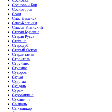
Сосновка
Сосновый Бор
Сосногорск
Сочи
Спас-Деменск
Спас-Клепики
Спасск-Рязанский
Старая Купавна
Старая Русса
Старица
Стародуб
Старый Оскол
Стерлитамак
Строитель
Струнино
Ступино
Суворов
Суджа
Судогда
Суздаль
Сураж
Суровикино
Сухиничи
Сызрань
Сыктывкар