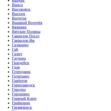
Выборг
Выкса
Высоковск
Высоцк
Вытегра
Вышний Волочёк
Вязники
Вятские Поляны
Гаврилов Посад
Гаврилов-Ям
Гаджиево
Гай
Галич
Гатчина
Гвардейск
Гдов
Геленджик
Голицыно
Горбатов
Горнозаводск
Городец
Гороховец
Горячий Ключ
Грайворон
Гремячинск