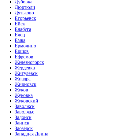
Дубовка
Дюртюли
Дятьково
Егорьевск
Ейск
Елабуга
Елец
Емва
Ермолино
Ершов
Ефремов
Железногорск
Жердевка
Жигулёвск
Жиздра
Жирновск
Жуков
Жуковка
Жуковский
Заволжск
Заволжье
Задонск
Заинск
Заозёрск
Западная Двина