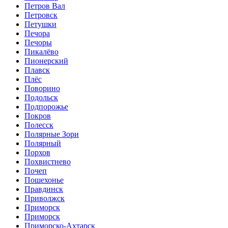
Петров Вал
Петровск
Петушки
Печора
Печоры
Пикалёво
Пионерский
Плавск
Плёс
Поворино
Подольск
Подпорожье
Покров
Полесск
Полярные Зори
Полярный
Порхов
Похвистнево
Почеп
Пошехонье
Правдинск
Приволжск
Приморск
Приморск
Приморско-Ахтарск