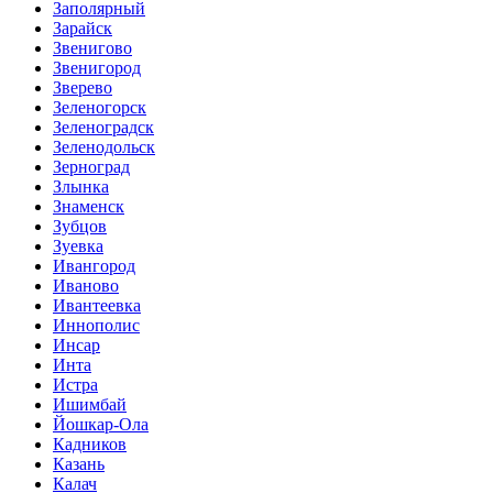
Заполярный
Зарайск
Звенигово
Звенигород
Зверево
Зеленогорск
Зеленоградск
Зеленодольск
Зерноград
Злынка
Знаменск
Зубцов
Зуевка
Ивангород
Иваново
Ивантеевка
Иннополис
Инсар
Инта
Истра
Ишимбай
Йошкар-Ола
Кадников
Казань
Калач