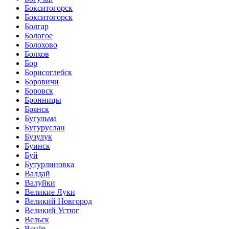
Бокситогорск
Бокситогорск
Болгар
Бологое
Болохово
Болхов
Бор
Борисоглебск
Боровичи
Боровск
Бронницы
Брянск
Бугульма
Бугуруслан
Бузулук
Буинск
Буй
Бутурлиновка
Валдай
Валуйки
Великие Луки
Великий Новгород
Великий Устюг
Вельск
Венёв