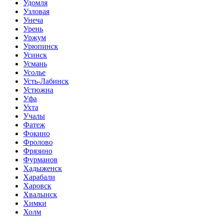
Удомля
Узловая
Унеча
Урень
Уржум
Урюпинск
Усинск
Усмань
Усолье
Усть-Лабинск
Устюжна
Уфа
Ухта
Учалы
Фатеж
Фокино
Фролово
Фрязино
Фурманов
Хадыженск
Харабали
Харовск
Хвалынск
Химки
Холм