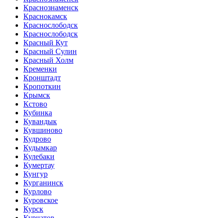
Краснознаменск
Краснокамск
Краснослободск
Краснослободск
Красный Кут
Красный Сулин
Красный Холм
Кременки
Кронштадт
Кропоткин
Крымск
Кстово
Кубинка
Кувандык
Кувшиново
Кудрово
Кудымкар
Кулебаки
Кумертау
Кунгур
Курганинск
Курлово
Куровское
Курск
Курчатов