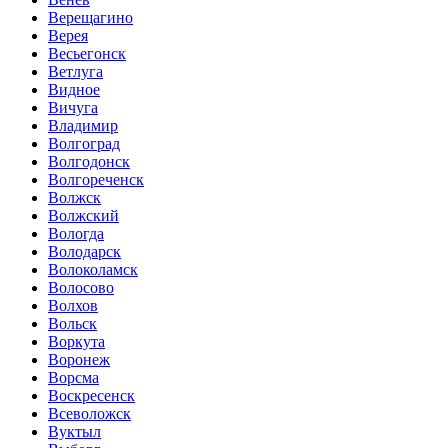
Верещагино
Верея
Весьегонск
Ветлуга
Видное
Вичуга
Владимир
Волгоград
Волгодонск
Волгореченск
Волжск
Волжский
Вологда
Володарск
Волоколамск
Волосово
Волхов
Вольск
Воркута
Воронеж
Ворсма
Воскресенск
Всеволожск
Вуктыл